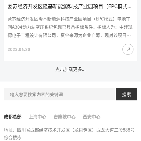
蒙苏经济开发区隆基新能源科技产业园项目（EPC模式...
蒙苏经济开发区隆基新能源科技产业园项目（EPC模式）电池车
间A304动力站空压系统包现已具备招标条件。招标人为：中建凯
德电子工程设计有限公司，资金来源为企业自筹，现对该项目进
行公开招标。欢迎符合资格条件的单位前来参与投标。1.项目概
2023.06.20
况与招标范围：项目概况：项目位于鄂尔多斯市伊金霍洛旗蒙苏
经济技术开发...
点击加载更多...
搜索
成都总部
上海中心
吉隆坡中心
西安中心
地址：四川省成都经济技术开发区（龙泉驿区）成龙大道二段888号
综合楼栋
