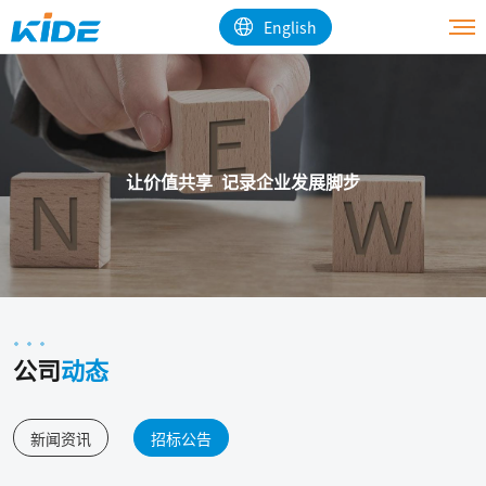
English
让价值共享  记录企业发展脚步
公司
动态
新闻资讯
招标公告