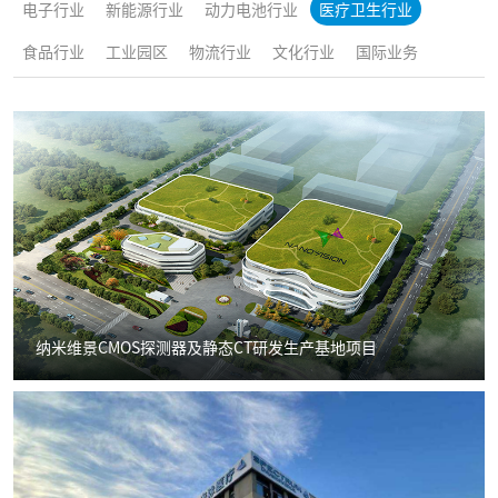
电子行业
新能源行业
动力电池行业
医疗卫生行业
食品行业
工业园区
物流行业
文化行业
国际业务
纳米维景CMOS探测器及静态CT研发生产基地项目