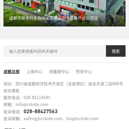
成都齐碳泰科生物纳米孔基因测序设备产业化项目
搜索
成都总部
上海中心
吉隆坡中心
西安中心
地址：四川省成都经济技术开发区（龙泉驿区）成龙大道二段888号
综合楼栋

服务电话：028-85114685

邮箱：info@cckide.com
028-88427563
投诉电话：
投诉邮箱：xufeng@cckide.com，lisq@cckide.com